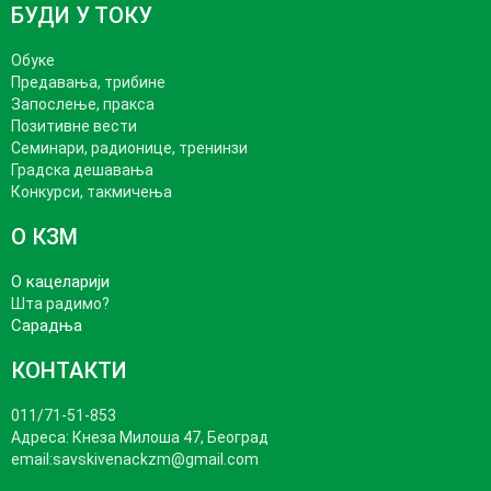
БУДИ У ТОКУ
Обуке
Предавања, трибине
Запослење, пракса
Позитивне вести
Семинари, радионице, тренинзи
Градска дешавања
Конкурси, такмичења
О КЗМ
О кацеларији
Шта радимо?
Сарадња
КОНТАКТИ
011/71-51-853
Адреса: Кнеза Милошa 47, Београд
email:savskivenackzm@gmail.com