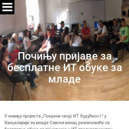
Почињу пријаве за
бесплатне ИТ обуке за
младе
У оквиру пројекта „Покрени своју ИТ будућност“ у
Канцеларији за младе Савски венац реализоваће се