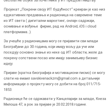
бесплатне обуке за почетнике у ИТ предузетништву.
Пројекат „Покрени своју ИТ будућност“ креиран је као низ
едукативних предавања и радионица на савремене теме
из ИТ света ( дигитални маркетинг, онлајн садржаји,
оснивање и вођење фирме, рад на Android, iOS i cloud
платформама...).
За учешће у радионицама могу се пријавити сви млади
Београђани до 30 година, који имају вољу да уче или
поседују основно знање из неке од ИТ области, желе да
покрену сопствени посао или имају занимљиву бизнис
идеју.
Пријаве (кратка биографија и мотивациони писмо) се могу
слати на емаил savskivenackzm@gmail.com а детаљније
информације о пројекту могу се добити на број 011/715-
1853.
Радионице ће се одржавати у Канцеларији за младе, Кнеза
Милоша 47, а рок за пријаве је 20.02.2018.године.