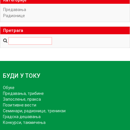
Категорије
Предавања
Радионице
Претрага
БУДИ У ТОКУ
Обуке
Предавања, трибине
Запослење, пракса
Позитивне вести
Семинари, радионице, тренинзи
Градска дешавања
Конкурси, такмичења