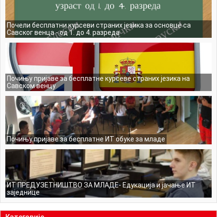
Почели бесплатни курсеви страних језика за основце са
Савског венца - од 1. до 4. разреда
Почињу пријаве за бесплатне курсеве страних језика на
Савском венцу
Почињу пријаве за бесплатне ИТ обуке за младе
ИТ ПРЕДУЗЕТНИШТВО ЗА МЛАДЕ- Едукација и јачање ИТ
заједнице