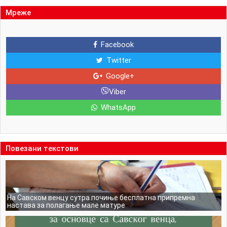
Мреже
Facebook
Twitter
Google+
Viber
WhatsApp
Повезани текстови
На Савском венцу сутра почиње бесплатна припремна
настава за полагање мале матуре