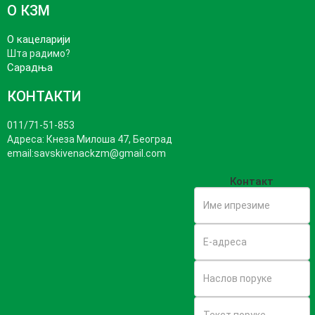
О КЗМ
О кацеларији
Шта радимо?
Сарадња
КОНТАКТИ
011/71-51-853
Адреса: Кнеза Милошa 47, Београд
email:savskivenackzm@gmail.com
Контакт