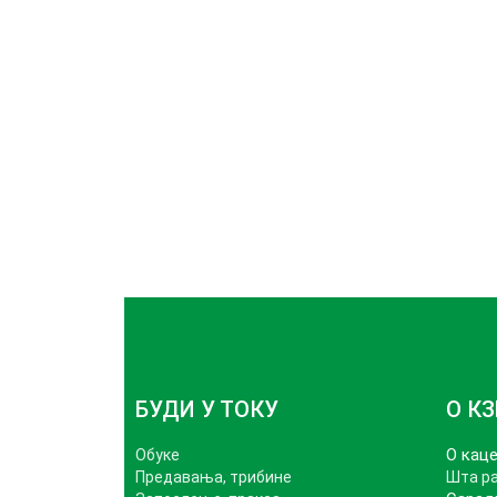
БУДИ У ТОКУ
О К
О каце
Обуке
Предавања, трибине
Шта р