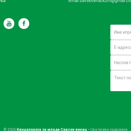
дња
email:savskivenackzm@gmail.c
© 2026
Канцеларија за младе Савски венац
• Сва права задржана