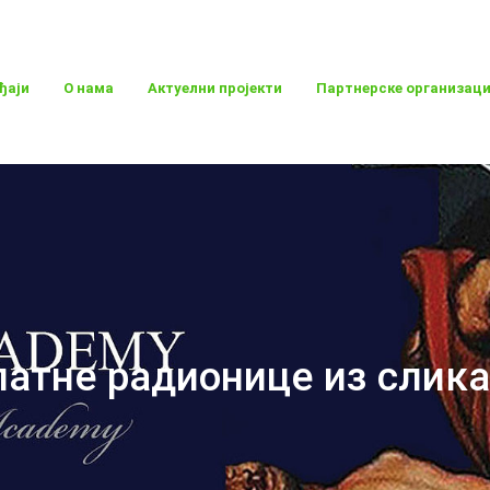
ђаји
О нама
Актуелни пројекти
Партнерске организаци
атне радионице из слик