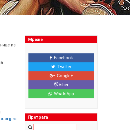
Мреже
онице из
Facebook
ја
Twitter
Google+
Viber
WhatsApp
н
Претрага
c.org.rs