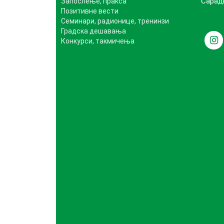
Сара
Запослење, пракса
Позитивне вести
Семинари, радионице, тренинзи
Градска дешавања
Конкурси, такмичења