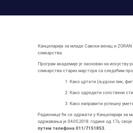
Канцеларија за младе Савски венац и ZORAN 
сликарства.
Програм академије је заснован на искуству 
сликарства старих мајстора са следећим пр
1. Како цртати (људски лик, фигуру, 
2. Како одредити сопствени сти
3. Како направити успешну уметнич
Радионице ће се одржати у Канцеларији за м
одржавања је 04.05.2018. године од 17х, своје
путем телефона 011/7151853.