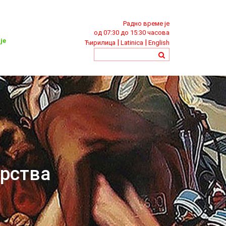
Радно време је
од 07:30 до 15:30 часова
је
|
|
Ћирилица
Latinica
English
арства