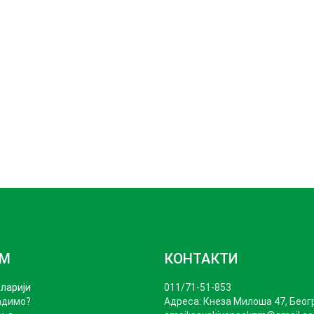
ЗМ
КОНТАКТИ
ларији
011/71-51-853
адимо?
Адреса: Кнеза Милошa 47, Беог