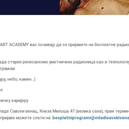
ART ACADEMY вас позивају да се пријавите на бесплатне ради
рада старих ренесансних уметничких радионица као и технологи
ограмом:
небо, камен...)
л
ку каријеру
ладе Савски венац, Кнеза Милоша 47 (велика сала), први терми
 пријаве можете слати на:
besplatniprogrami@mladisavskivena